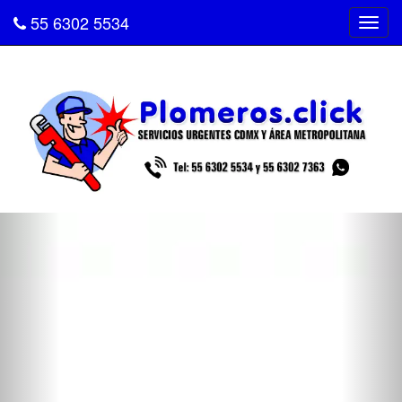
55 6302 5534
Tog
navi