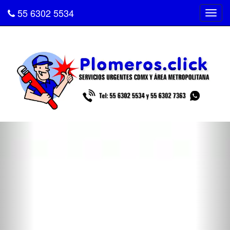
55 6302 5534
Tog
navi