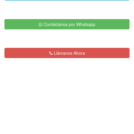
Contáctanos por Whatsapp
Llámanos Ahora
Descripción:
Servicios de Plomería en
General y Destape de Drenajes con
Equipo Eléctrico en la Ciudad de México.
Somos Expertos en Obstrucciones
de Cualquier tipo.