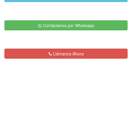
Contáctanos por Whatsapp
Llámanos Ahora
Descripción:
Servicios de Plomería en
General y Destape de Drenajes con
Equipo Eléctrico en la Ciudad de México.
Somos Expertos en Obstrucciones
de Cualquier tipo.