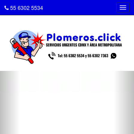
55 6302 5534
Tog
navi