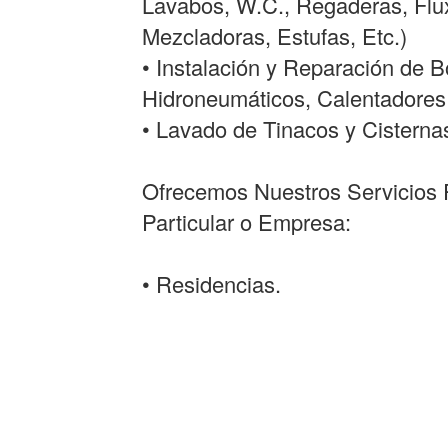
Lavabos, W.C., Regaderas, Flux
Mezcladoras, Estufas, Etc.)
• Instalación y Reparación de
Hidroneumáticos, Calentadores
• Lavado de Tinacos y Cisterna
Ofrecemos Nuestros Servicios P
Particular o Empresa:
• Residencias.
• Casas Habitacionales.
• Departamentos.
• Conjuntos Habitacionales.
• Oficinas.
• Industrias.