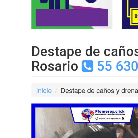
Destape de caños 
Rosario
55 630
Inicio
Destape de caños y drenaj