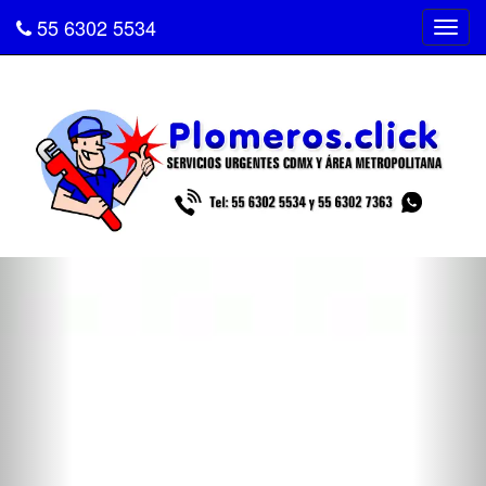
55 6302 5534
Tog
navi