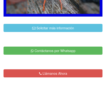
Solicitar más información
Contáctanos por Whatsapp
Llámanos Ahora
Descripción:
Servicios de Plomería en
General y Destape de Drenajes con