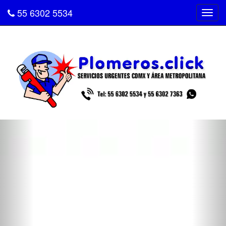
55 6302 5534
Tog
navi