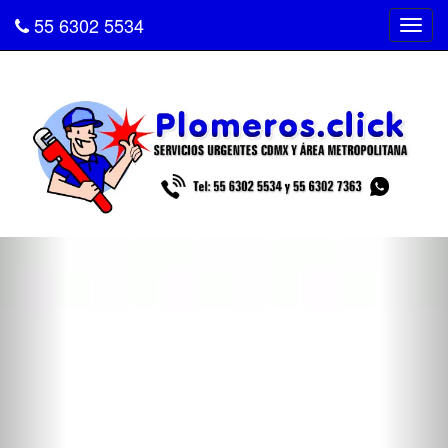
55 6302 5534
Tog
navi