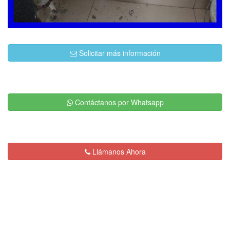
Solicitar más información
Contáctanos por Whatsapp
Llámanos Ahora
Descripción:
Servicios de Plomería en
General y Destape de Drenajes con