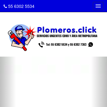
55 6302 5534
Tog
navi