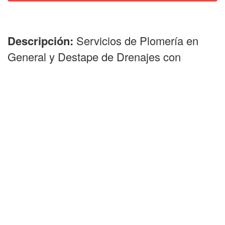
Descripción:
Servicios de Plomería en
General y Destape de Drenajes con
Equipo Eléctrico en la Ciudad de México.
Somos Expertos en Obstrucciones
de Cualquier tipo.
Características y especificaciones:
Nuestros Servicios integrales son en
Desazolves de Drenajes y Plomería en
General:
• Reparación de Filtraciones y Humedades.