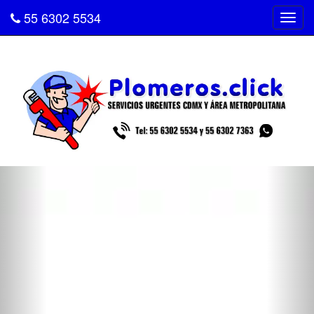
55 6302 5534
Tog
navi