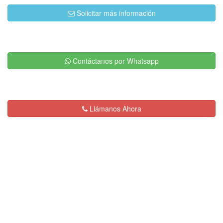
Solicitar más información
Contáctanos por Whatsapp
Llámanos Ahora
Descripción:
Servicios de Plomería en
General y Destape de Drenajes con
Equipo Eléctrico en la Ciudad de México.
Somos Expertos en Obstrucciones
de Cualquier tipo.