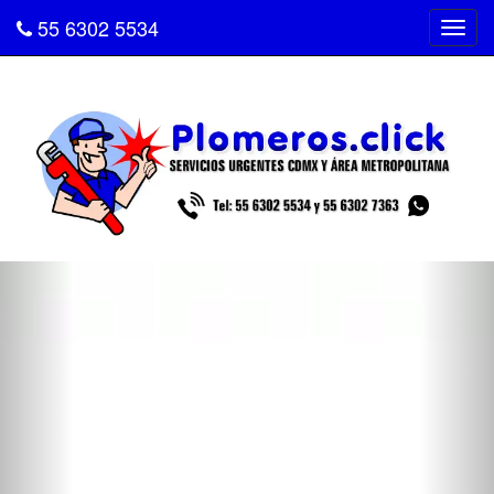
55 6302 5534
Tog
navi