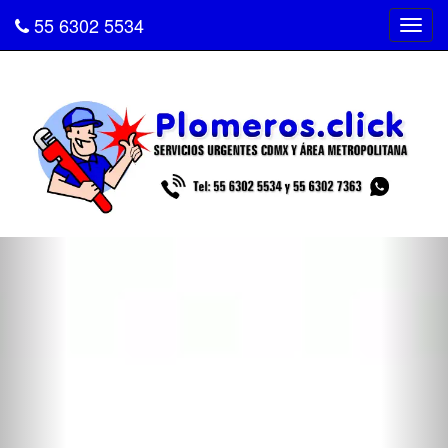
55 6302 5534
Tog
navi